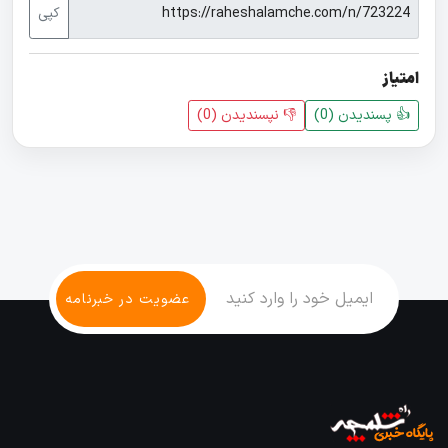
کپی
امتیاز
👍 پسندیدن (
0
)
👎 نپسندیدن‌ (
0
)