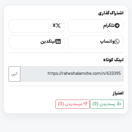
اشتراک‌گذاری
تلگرام
X
واتساپ
لینکدین
لینک کوتاه
کپی
امتیاز
👍 پسندیدن (
0
)
👎 نپسندیدن‌ (
0
)