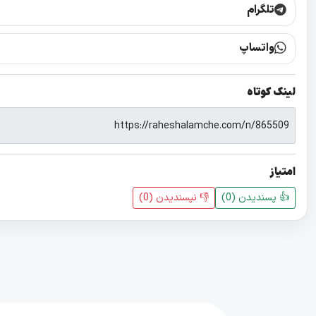
تلگرام
واتساپ
لینک کوتاه
امتیاز
👍 پسندیدن (
0
)
👎 نپسندیدن‌ (
0
)