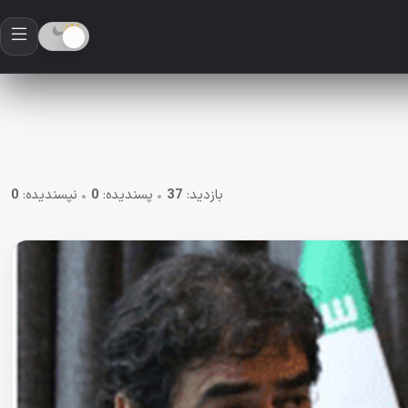
بازدید:
37
•
پسندیده:
0
•
نپسندیده:
0