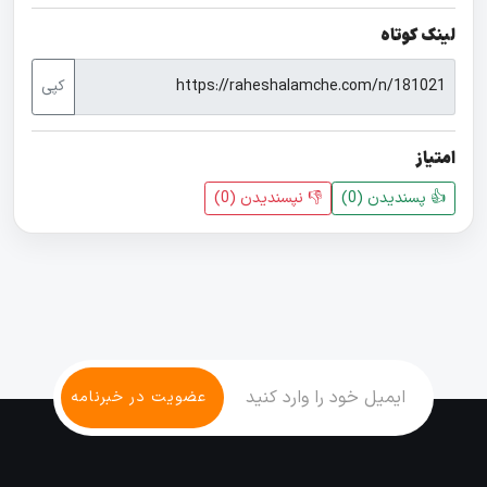
لینک کوتاه
کپی
امتیاز
👍 پسندیدن (
0
)
👎 نپسندیدن‌ (
0
)