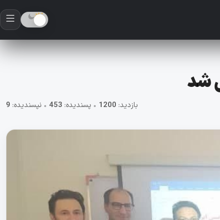
ی شد
بازدید:
1200
•
پسندیده:
453
•
نپسندیده:
9