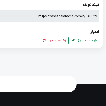
لینک کوتاه
امتیاز
👍 پسندیدن (
453
)
👎 نپسندیدن‌ (
9
)