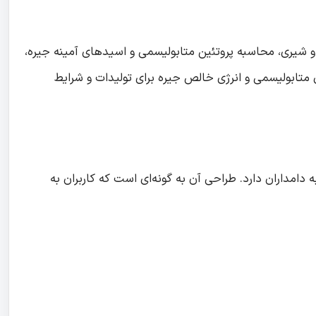
گاو شیری، محاسبه پروتئین متابولیسمی و اسیدهای آمینه جیره،
عدنی از جمله کلسیم، منیزیم، فسفر، سدیم، پتاسیم، گوگرد و DCAB، انرژی خام، انرژی متابولیسمی و انرژی خالص جیره برای تولیدات و شرایط
 دامداران دارد. طراحی آن به گونه‌ای است که کاربران به